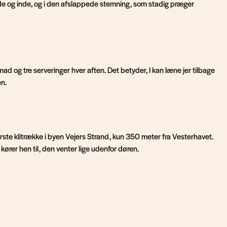
e og inde, og i den afslappede stemning, som stadig præger
d og tre serveringer hver aften. Det betyder, I kan læne jer tilbage
n.
rste klitrække i byen Vejers Strand, kun 350 meter fra Vesterhavet.
kører hen til, den venter lige udenfor døren.