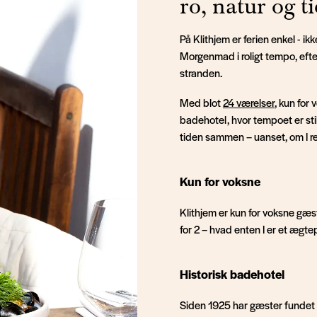
ro, natur og t
På Klithjem er ferien enkel - ik
Morgenmad i roligt tempo, efte
stranden.
Med blot
24 værelser
, kun for
badehotel, hvor tempoet er sti
tiden sammen – uanset, om I rej
Kun for voksne
Klithjem er kun for voksne gæst
for 2 – hvad enten I er et ægte
Historisk badehotel
Siden 1925 har gæster fundet ve