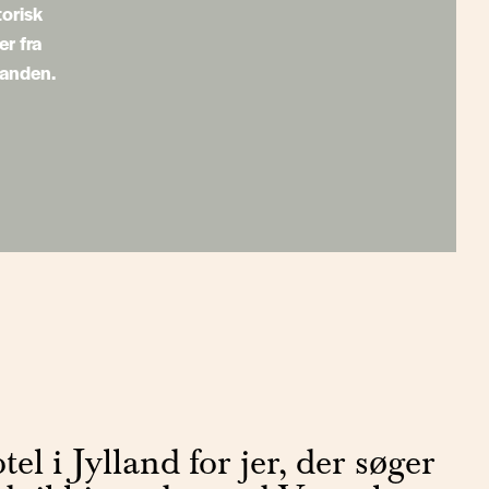
torisk
r fra
nanden.
tel i Jylland for jer, der søger