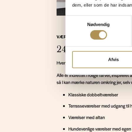
dem, eller som de har indsaml
Samtykkevalg
Nødvendig
VÆRELSER
24 unikke værelser
Afvis
Hvert værelse på Klithjem er helt sit ege
Alle er indrettet i rolige farver, inspirere
så I kan mærke naturen omkring jer, selv n
Klassiske dobbeltværelser
Terrasseværelser med udgang til 
Værelser med altan
Hundevenlige værelser med egen