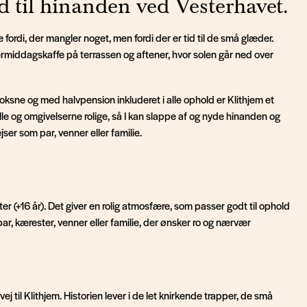
id til hinanden ved Vesterhavet.
ke fordi, der mangler noget, men fordi der er tid til de små glæder.
rmiddagskaffe på terrassen og aftener, hvor solen går ned over
 voksne og med halvpension inkluderet i alle ophold er Klithjem et
lle og omgivelserne rolige, så I kan slappe af og nyde hinanden og
ser som par, venner eller familie.
er (+16 år). Det giver en rolig atmosfære, som passer godt til ophold
par, kærester, venner eller familie, der ønsker ro og nærvær
j til Klithjem. Historien lever i de let knirkende trapper, de små