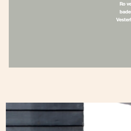
Ro ve
bade
Vester