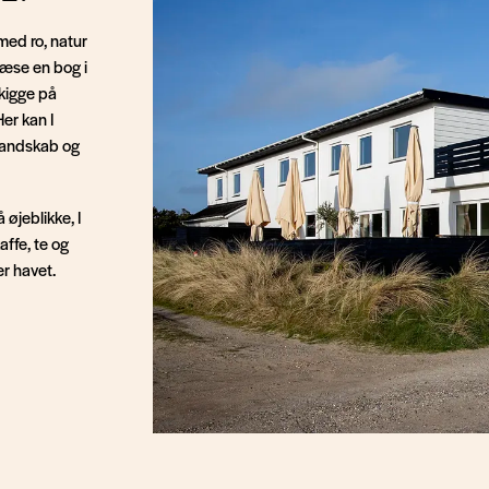
 med ro, natur
læse en bog i
 kigge på
er kan I
 landskab og
øjeblikke, I
ffe, te og
er havet.