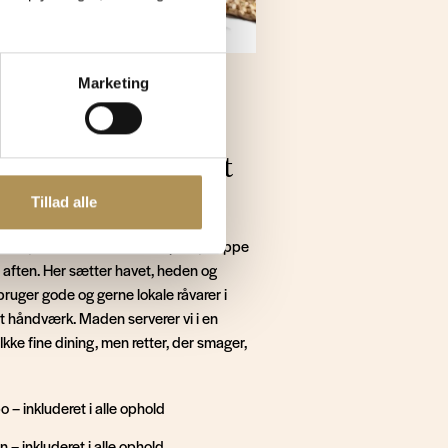
Marketing
økken – tilberedt
Tillad alle
tedet, hvor I kan sænke tempoet, slappe
l aften. Her sætter havet, heden og
bruger gode og gerne lokale råvarer i
 håndværk. Maden serverer vi i en
kke fine dining, men retter, der smager,
 – inkluderet i alle ophold
n – inkluderet i alle ophold