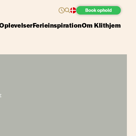
Book
ophold
Oplevelser
Ferieinspiration
Om Klithjem
NE