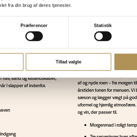
et fra din brug af deres tjenester.
Præferencer
Statistik
RESTAURANTEN
.
Nordisk kystk
med omhu.
Tillad valgte
t, og det er en del af charmen.
Restauranten på Klithjem er s
t af hav, sand og klitlandskabet,
af og nyde roen – fra morgen ti
år I slapper af indenfor.
årstiden tonen for menuen. Vi 
sæson og lægger vægt på godt
uformel og hjemlig atmosfære. I
haven
og vin, der passer til.
Morgenmad i roligt tempo
 indgang
Tre serveringer hver afte