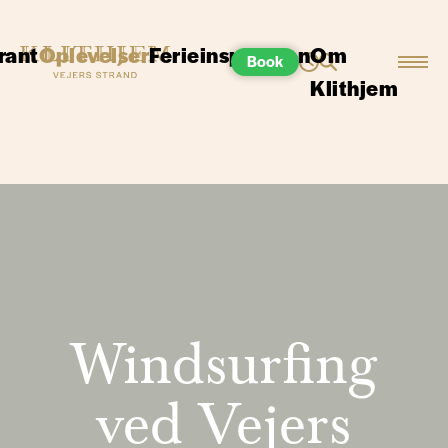
rant
Oplevelser
Ferieinspiration
Om
Book
Klithjem
Windsurfing
ved Vejers