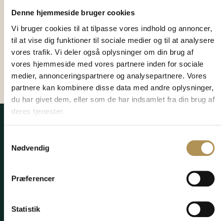
begiver dig ud på vandet.
på. Kombinationen af frisk
Denne hjemmeside bruger cookies
Windsurfing kan være en
havluft, vind i sejlet og
Vi bruger cookies til at tilpasse vores indhold og annoncer,
krævende sport, og det
bølgerne under boardet giver
til at vise dig funktioner til sociale medier og til at analysere
anbefales altid at have det
en unik oplevelse for alle, der
vores trafik. Vi deler også oplysninger om din brug af
rette udstyr og kendskab til
elsker vand, natur og aktiv
vores hjemmeside med vores partnere inden for sociale
sikkerhed på havet.
ferie.
medier, annonceringspartnere og analysepartnere. Vores
partnere kan kombinere disse data med andre oplysninger,
du har givet dem, eller som de har indsamlet fra din brug af
deres tjenester.
Samtykkevalg
Nødvendig
Præferencer
Statistik