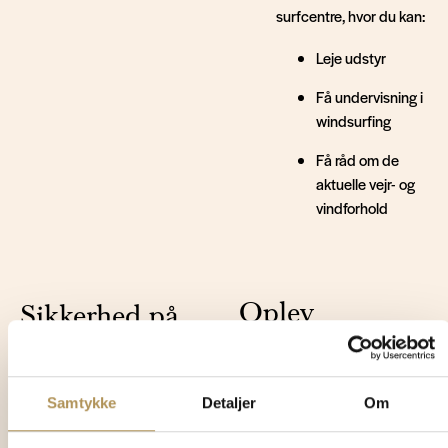
surfcentre, hvor du kan:
Leje udstyr
Få undervisning i
windsurfing
Få råd om de
aktuelle vejr- og
vindforhold
Oplev
Sikkerhed på
Vesterhavet fra
vandet
vandet
Det er vigtigt at være
Samtykke
Detaljer
Om
opmærksom på vejr- og
Windsurfing er en fantastisk
vindforholdene, før du
måde at opleve Vesterhavet