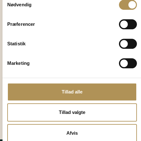
Nødvendig
stier giver rig mulighed for at
nyde naturen sammen. Vi
glæder os til at byde både
Præferencer
dig og din hund velkommen til
et dejligt ophold på Klithjem
Statistik
Badehotel kun 350 m fra
Vesterhavet.
Marketing
Fra 1. oktober til 31.
marts må hunde
desuden løbe frit på
stranden, hvilket giver
Tillad alle
ekstra gode
muligheder for leg og
motion.
Tillad valgte
Afvis