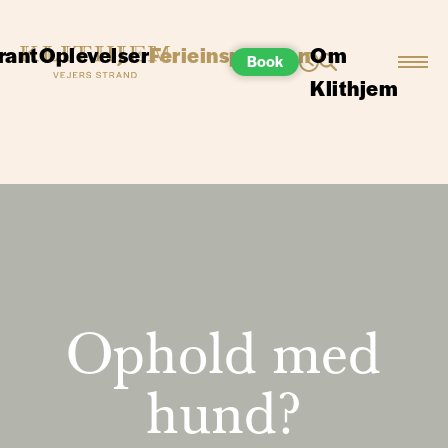
rant
Oplevelser
Ferieinspiration
Om
Book
Klithjem
Ophold med
hund?