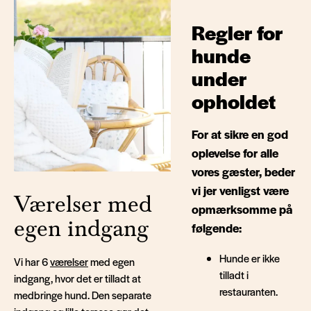
Regler for
hunde
under
opholdet
For at sikre en god
oplevelse for alle
vores gæster, beder
vi jer venligst være
Værelser med
opmærksomme på
egen indgang
følgende:
Hunde er ikke
Vi har 6
værelser
med egen
tilladt i
indgang, hvor det er tilladt at
restauranten.
medbringe hund. Den separate