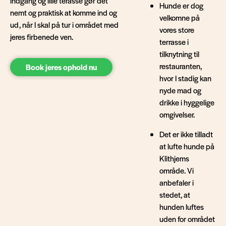
indgang og lille terasse gør det
Hunde er dog
nemt og praktisk at komme ind og
velkomne på
ud, når I skal på tur i området med
vores store
jeres firbenede ven.
terrasse i
tilknytning til
restauranten,
Book jeres ophold nu
hvor I stadig kan
nyde mad og
drikke i hyggelige
omgivelser.
Det er ikke tilladt
at lufte hunde på
Klithjems
område. Vi
anbefaler i
stedet, at
hunden luftes
uden for området