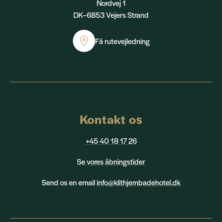
Nordvej 1
DK–6853 Vejers Strand
Få rutevejledning
Kontakt os
+45 40 18 17 26
Se vores åbningstider
Send os en email
info@klithjembadehotel.dk