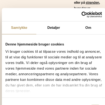
eller på
stranden
,
hvor der er
masser af plads
til gode gåture i
den friske
Samtykke
Detaljer
Om
havluft.
Denne hjemmeside bruger cookies
Vi bruger cookies til at tilpasse vores indhold og annoncer,
Perfekte
til at vise dig funktioner til sociale medier og til at analysere
omgivelser til
vores trafik. Vi deler også oplysninger om din brug af
gåture
vores hjemmeside med vores partnere inden for sociale
medier, annonceringspartnere og analysepartnere. Vores
partnere kan kombinere disse data med andre oplysninger,
Området omkring Vejers
du har givet dem, eller som de har indsamlet fra din brug af
byder på fantastiske
deres tjenester.
muligheder for gåture med
hund. Den brede sandstrand,
Samtykkevalg
klitterne og de naturskønne