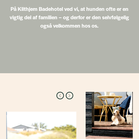
På Klithjem Badehotel ved vi, at hunden ofte er en
vigtig del af familien – og derfor er den selvfølgelig
også velkommen hos os.